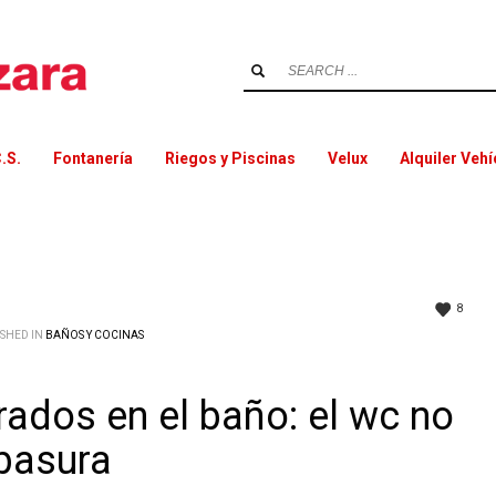
.S.
Fontanería
Riegos y Piscinas
Velux
Alquiler Veh
8
ISHED IN
BAÑOS Y COCINAS
ados en el baño: el wc no
basura