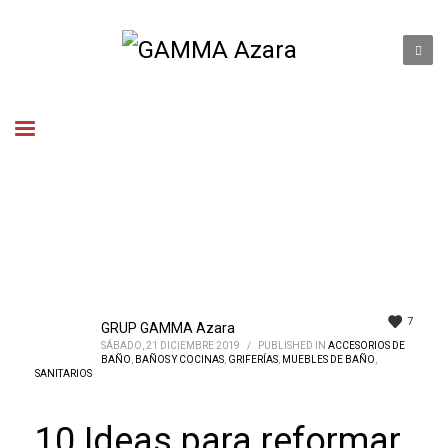
7
GRUP GAMMA Azara
SÁBADO, 21 DICIEMBRE 2019
/
PUBLISHED IN
ACCESORIOS DE
BAÑO
,
BAÑOS Y COCINAS
,
GRIFERÍAS
,
MUEBLES DE BAÑO
,
SANITARIOS
10 Ideas para reformar