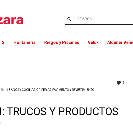
.S.
Fontanería
Riegos y Piscinas
Velux
Alquiler Veh
2
HED IN
BAÑOS Y COCINAS
,
GRIFERÍAS
,
PAVIMENTO Y REVESTIMIENTO
N: TRUCOS Y PRODUCTOS
O