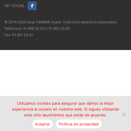
GET SOCIAL
© 2016-2020 Grup GAMMA Azara. Todos los derechos reservados.
Teléfonos: 91 850 52 39 // 91 851 45 33
Fax: 91 851 25 41
Utilizamos cookies para asegurar que damos la mejor
experiencia al usuario en nuestra web. Si sigues utilizando
este sitio asumiremos que estás de acuerdo.
Aceptar
Política de privacidad