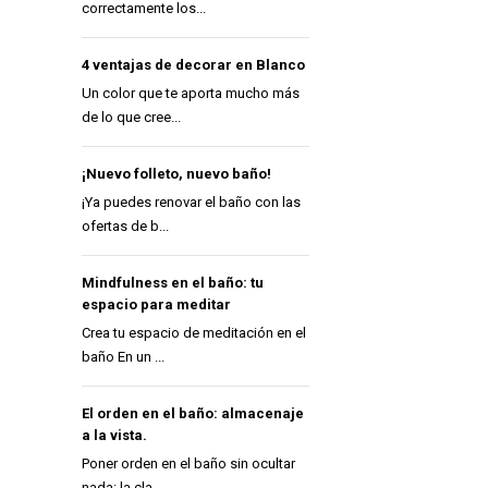
correctamente los...
4 ventajas de decorar en Blanco
Un color que te aporta mucho más
de lo que cree...
¡Nuevo folleto, nuevo baño!
¡Ya puedes renovar el baño con las
ofertas de b...
Mindfulness en el baño: tu
espacio para meditar
Crea tu espacio de meditación en el
baño En un ...
El orden en el baño: almacenaje
a la vista.
Poner orden en el baño sin ocultar
nada: la cla...