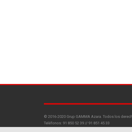
© 2016-2020 Grup GAMMA Azara. Todos los derech
Teléfonos: 91 850 52 39 // 91 851 45 33
Fax: 91 851 25 41