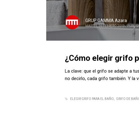
GRUP GAMMA Azara
MARTES, 26 FEBRERO 2019
/
PUBLIS
¿Cómo elegir grifo 
La clave: que el grifo se adapte a 
no decirlo, cada grifo también. Y la 
ELEGIR GRIFO PARA EL BAÑO
GRIFO DE BAÑ