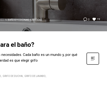
19
0
HED IN
BAÑOS Y COCINAS
,
GRIFERÍAS
para el baño?
tus necesidades. Cada baño es un mundo y, por qué
verdad es que elegir grifo
O
GRIFO DE DUCHA
GRIFO DE LAVABO