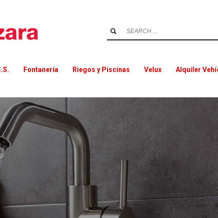
.S.
Fontanería
Riegos y Piscinas
Velux
Alquiler Veh