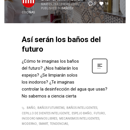
18
0
MARTES, 26 FEBRERO 2019
/
PUBLISHED IN
BAÑOS Y
COCINAS
Así serán los baños del
futuro
¿Cómo te imaginas los baños
del futuro? ¿Nos hablarán los
espejos? ¿Se limpiarán solos
los inodoros? ¿Te imaginas
controlar la desinfección del agua que usas?
No sabemos a ciencia cierta
BAÑO
BAÑOS FUTURISTAS
BAÑOS INTELIGENTES
CEPILLO DE DIENTES INTELIGENTE
ESPEJO BAÑO
FUTURO
INODORO MANOS LIBRES
MECANISMOS INTELIGENTES
MODERNO
SMART
TENDENCIAS