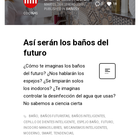
18
0
MARTES, 26 FEBRERO 2019
/
PUBLISHED IN
BAÑOS Y
COCINAS
Así serán los baños del
futuro
¿Cómo te imaginas los baños
del futuro? ¿Nos hablarán los
espejos? ¿Se limpiarán solos
los inodoros? ¿Te imaginas
controlar la desinfección del agua que usas?
No sabemos a ciencia cierta
BAÑO
BAÑOS FUTURISTAS
BAÑOS INTELIGENTES
CEPILLO DE DIENTES INTELIGENTE
ESPEJO BAÑO
FUTURO
INODORO MANOS LIBRES
MECANISMOS INTELIGENTES
MODERNO
SMART
TENDENCIAS